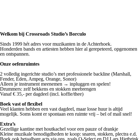
Welkom bij Crossroads Studio’s Borculo
Sinds 1999 hét adres voor muzikanten in de Achterhoek.
Honderden bands en artiesten hebben hier al gerepeteerd, opgenomen
en ontspannen.
Onze oefenruimtes
2 volledig ingerichte studio’s met professionele backline (Marshall,
Fender, Eden, Ampeg, Orange, Sonor)
Alleen je instrument meenemen → inpluggen en spelen!
Drummers: zelf bekkens en stokken meebrengen
Vanaf € 35,- per dagdeel (incl. koffie/thee)
Boek vast of flexibel
Veel klanten hebben een vast dagdeel, maar losse huur is altijd
mogelijk. Soms komt er spontaan een ruimte vrij – bel of mail snel!
Extra’s
Gezellige kantine met houtkachel voor een pauze of drankje
Kleine muzikale benodigdheden te koop: snaren, stokken, plectra e.d.
Boek ook betaalbare acts via ons, zoals
Q-Select en DJ Lars Hietbrink